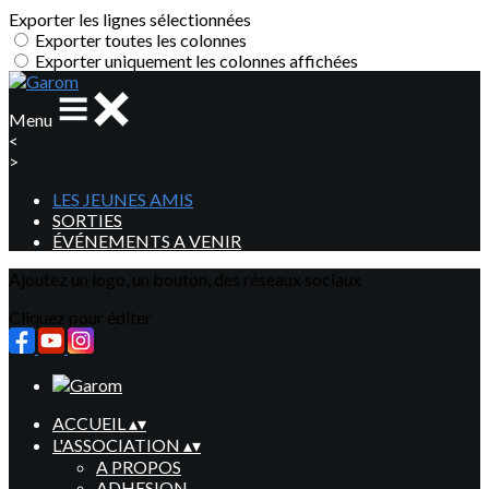
Exporter les lignes sélectionnées
Exporter toutes les colonnes
Exporter uniquement les colonnes affichées
Menu
<
>
LES JEUNES AMIS
SORTIES
ÉVÉNEMENTS A VENIR
Ajoutez un logo, un bouton, des réseaux sociaux
Cliquez pour éditer
ACCUEIL
▴
▾
L'ASSOCIATION
▴
▾
A PROPOS
ADHESION