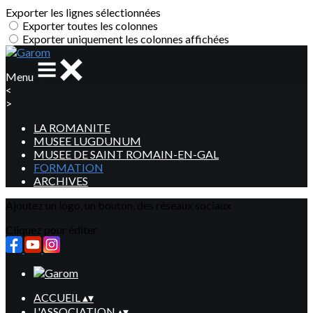
Exporter les lignes sélectionnées
Exporter toutes les colonnes
Exporter uniquement les colonnes affichées
Menu
<
>
LA ROMANITE
MUSEE LUGDUNUM
MUSEE DE SAINT ROMAIN-EN-GAL
FORMATION
ARCHIVES
Ajoutez un logo, un bouton, des réseaux sociaux
Cliquez pour éditer
ACCUEIL
▴
▾
L'ASSOCIATION
▴
▾