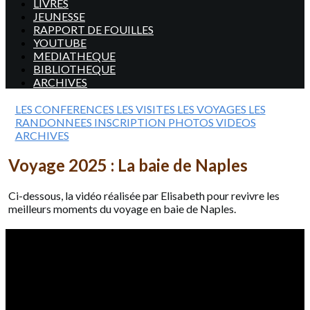
LIVRES
JEUNESSE
RAPPORT DE FOUILLES
YOUTUBE
MEDIATHEQUE
BIBLIOTHEQUE
ARCHIVES
LES CONFERENCES
LES VISITES
LES VOYAGES
LES
RANDONNEES
INSCRIPTION
PHOTOS
VIDEOS
ARCHIVES
Voyage 2025 : La baie de Naples
Ci-dessous, la vidéo réalisée par Elisabeth pour revivre les
meilleurs moments du voyage en baie de Naples.