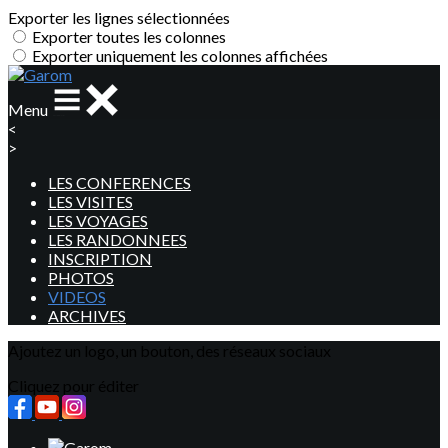
Exporter les lignes sélectionnées
Exporter toutes les colonnes
Exporter uniquement les colonnes affichées
Menu
<
>
LES CONFERENCES
LES VISITES
LES VOYAGES
LES RANDONNEES
INSCRIPTION
PHOTOS
VIDEOS
ARCHIVES
Ajoutez un logo, un bouton, des réseaux sociaux
Cliquez pour éditer