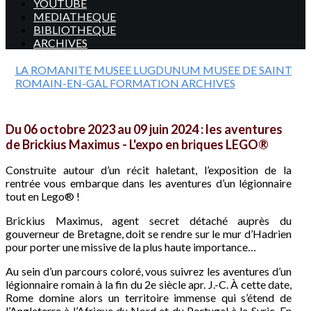
YOUTUBE
MEDIATHEQUE
BIBLIOTHEQUE
ARCHIVES
LA ROMANITE
MUSEE LUGDUNUM
MUSEE DE SAINT
ROMAIN-EN-GAL
FORMATION
ARCHIVES
Du 06 octobre 2023 au 09 juin 2024 : les aventures
de Brickius Maximus - L'expo en briques LEGO®
Construite autour d’un récit haletant, l’exposition de la
rentrée vous embarque dans les aventures d’un légionnaire
tout en Lego® !
Brickius Maximus, agent secret détaché auprès du
gouverneur de Bretagne, doit se rendre sur le mur d’Hadrien
pour porter une missive de la plus haute importance…
Au sein d’un parcours coloré, vous suivrez les aventures d’un
légionnaire romain à la fin du 2e siècle apr. J.-C. À cette date,
Rome domine alors un territoire immense qui s’étend de
l’Angleterre à l’Afrique du Nord et du Portugal à la Syrie. En