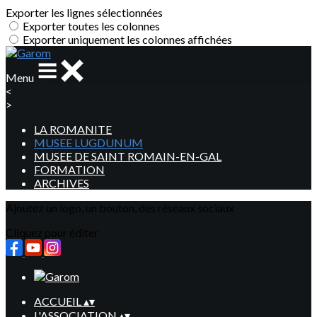
Exporter les lignes sélectionnées
Exporter toutes les colonnes
Exporter uniquement les colonnes affichées
Menu
<
>
LA ROMANITE
MUSEE LUGDUNUM
MUSEE DE SAINT ROMAIN-EN-GAL
FORMATION
ARCHIVES
Ajoutez un logo, un bouton, des réseaux sociaux
Cliquez pour éditer
ACCUEIL
▴
▾
L'ASSOCIATION
▴
▾