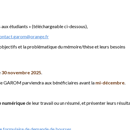
 aux étudiants » (téléchargeable ci-dessous),
ontact.garom@orange.fr
 objectifs et la problématique du mémoire/thèse et leurs besoins
e
30 novembre 2025
.
e de GAROM parviendra aux bénéficiaires avant la
mi-décembre
.
e numérique
de leur travail ou un résumé, et présenter leurs résulta
 le formulaire de demande de bourses