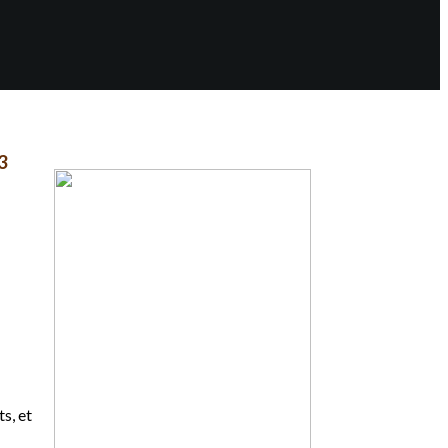
3
s, et