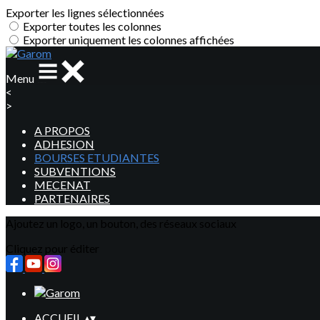
Exporter les lignes sélectionnées
Exporter toutes les colonnes
Exporter uniquement les colonnes affichées
Menu
<
>
A PROPOS
ADHESION
BOURSES ETUDIANTES
SUBVENTIONS
MECENAT
PARTENAIRES
Ajoutez un logo, un bouton, des réseaux sociaux
Cliquez pour éditer
ACCUEIL
▴
▾